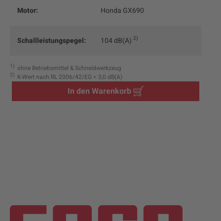
Motor:
Honda GX690
2
Schallleistungspegel:
104 dB(A)
1
ohne Betriebsmittel & Schneidwerkzeug
2
K-Wert nach RL 2006/42/EG = 3,0 dB(A)
In den Warenkorb