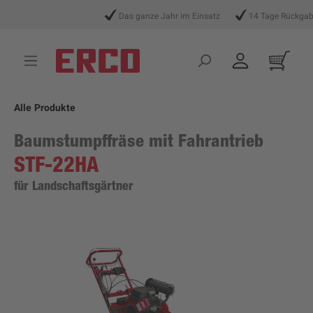
alt springen
Das ganze Jahr im Einsatz
14 Tage Rückgabere
Alle Produkte
Baumstumpffräse mit Fahrantrieb
STF-22HA
für Landschaftsgärtner
Bildergalerie überspringen