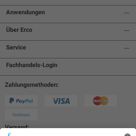
Anwendungen
Über Erco
Service
Fachhandels-Login
Zahlungsmethoden:
Versand: