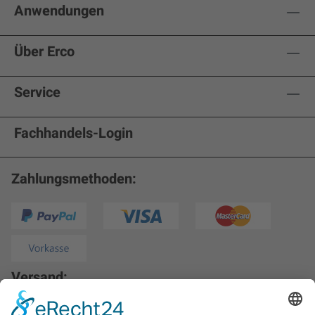
Anwendungen
Über Erco
Service
Fachhandels-Login
Zahlungsmethoden:
Versand: