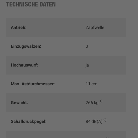
TECHNISCHE DATEN
Antrieb:
Zapfwelle
Einzugswalzen:
0
Hochauswurf:
ja
Max. Astdurchmesser:
11 cm
1
Gewicht:
266 kg
2
Schalldruckpegel:
84 dB(A)