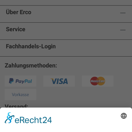
Über Erco
Service
Fachhandels-Login
Zahlungsmethoden:
Versand: