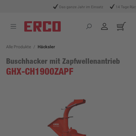
alt springen
Das ganze Jahr im Einsatz
14 Tage Rückg
Alle Produkte
Häcksler
Buschhacker mit Zapfwellenantrieb
GHX-CH1900ZAPF
Bildergalerie überspringen