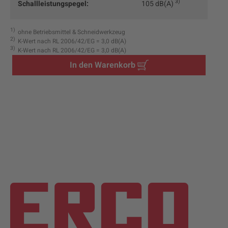
3
Schallleistungspegel:
105 dB(A)
1
ohne Betriebsmittel & Schneidwerkzeug
2
K-Wert nach RL 2006/42/EG = 3,0 dB(A)
3
K-Wert nach RL 2006/42/EG = 3,0 dB(A)
In den Warenkorb