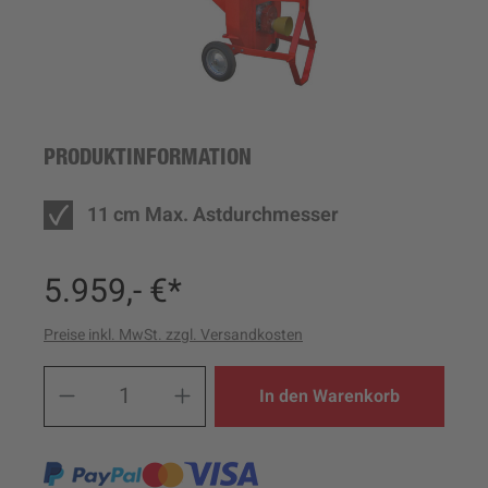
PRODUKTINFORMATION
11 cm Max. Astdurchmesser
5.959,- €*
Preise inkl. MwSt. zzgl. Versandkosten
Produkt Anzahl: Gib den ge
In den Warenkorb