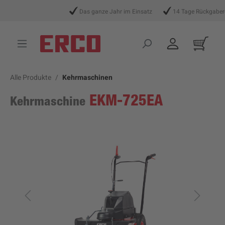
alt springen
Das ganze Jahr im Einsatz
14 Tage Rückgaberecht
Alle Produkte
Kehrmaschinen
EKM-725EA
Kehrmaschine
Bildergalerie überspringen