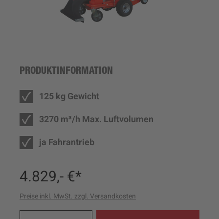
PRODUKTINFORMATION
125 kg Gewicht
3270 m³/h Max. Luftvolumen
ja Fahrantrieb
4.829,- €*
Preise inkl. MwSt. zzgl. Versandkosten
Produkt Anzahl: Gib den ge