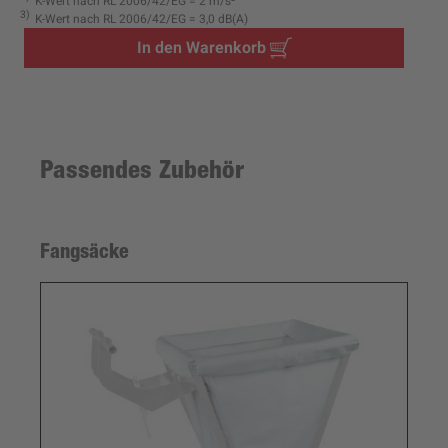
K-Wert nach RL 2006/42/EG = 2 m/s²
3
K-Wert nach RL 2006/42/EG = 3,0 dB(A)
In den Warenkorb
Passendes Zubehör
Fangsäcke