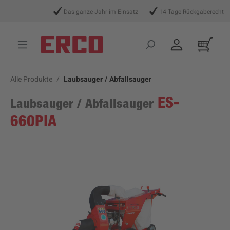
alt springen
Das ganze Jahr im Einsatz
14 Tage Rückgaberecht
V
Alle Produkte
Laubsauger / Abfallsauger
ES-
Laubsauger / Abfallsauger
660PIA
Bildergalerie überspringen