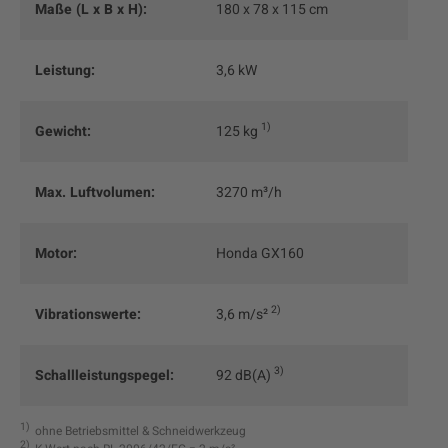
Maße (L x B x H):
180 x 78 x 115 cm
Leistung:
3,6 kW
1
Gewicht:
125 kg
Max. Luftvolumen:
3270 m³/h
Motor:
Honda GX160
2
Vibrationswerte:
3,6 m/s²
3
Schallleistungspegel:
92 dB(A)
1
ohne Betriebsmittel & Schneidwerkzeug
2