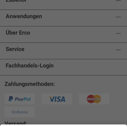
Anwendungen
Über Erco
Service
Fachhandels-Login
Zahlungsmethoden:
Versand: