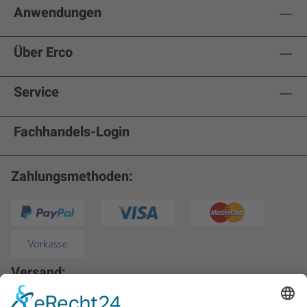
Anwendungen
Über Erco
Service
Fachhandels-Login
Zahlungsmethoden:
Versand: