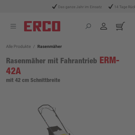
alt springen
Das ganze Jahr im Einsatz
14 Tage Rückg
Alle Produkte
Rasenmäher
ERM-
Rasenmäher mit Fahrantrieb
42A
mit 42 cm Schnittbreite
Bildergalerie überspringen