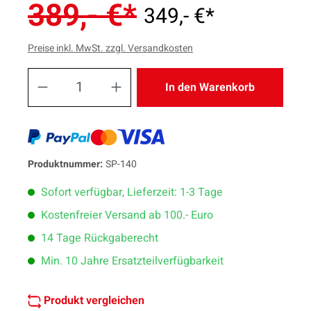
389,- €*
349,- €*
Preise inkl. MwSt. zzgl. Versandkosten
Produkt Anzahl: Gib den ge
In den Warenkorb
Produktnummer:
SP-140
Sofort verfügbar, Lieferzeit: 1-3 Tage
Kostenfreier Versand ab 100.- Euro
14 Tage Rückgaberecht
Min. 10 Jahre Ersatzteilverfügbarkeit
Produkt vergleichen