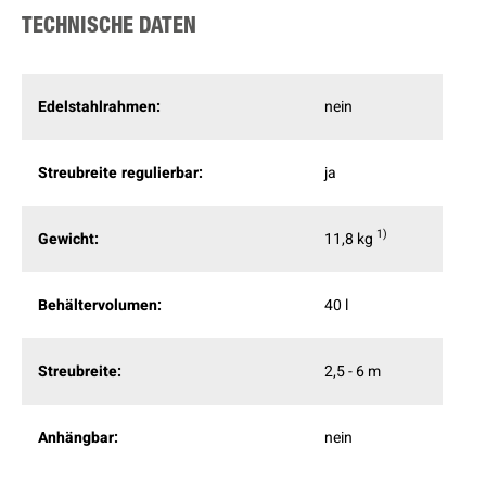
TECHNISCHE DATEN
Edelstahlrahmen:
nein
Streubreite regulierbar:
ja
1
Gewicht:
11,8 kg
Behältervolumen:
40 l
Streubreite:
2,5 - 6 m
Anhängbar:
nein