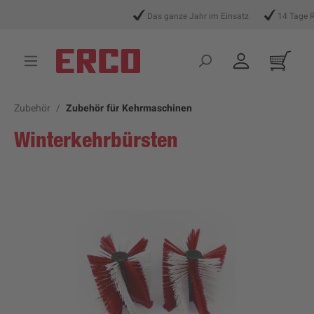
alt springen
Das ganze Jahr im Einsatz
14 Tage Rü
Zubehör
Zubehör für Kehrmaschinen
Winterkehrbürsten
Bildergalerie überspringen