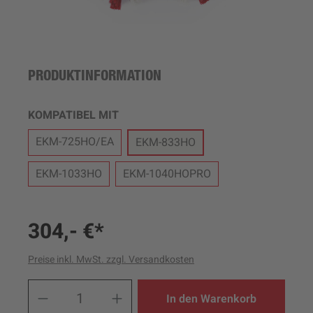
PRODUKTINFORMATION
AUSWÄHLEN
KOMPATIBEL MIT
EKM-725HO/EA
EKM-833HO
EKM-1033HO
EKM-1040HOPRO
304,- €*
Preise inkl. MwSt. zzgl. Versandkosten
Produkt Anzahl: Gib den ge
In den Warenkorb