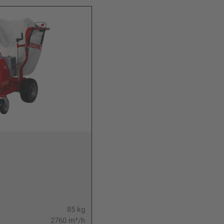
AKTION
ES-641PIA
Laubsauger / Abfallsauger
für den gewerblichen Einsatz
85 kg
Gewicht:
2760 m³/h
Max. Luftvolumen: