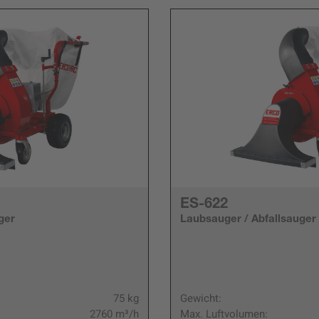
ES-622
ger
Laubsauger / Abfallsauger
75 kg
Gewicht:
2760 m³/h
Max. Luftvolumen: