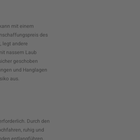
 kann mit einem
nschaffungspreis des
, legt andere
 mit nassem Laub
sicher geschoben
igungen und Hanglagen
siko aus.
erforderlich. Durch den
ochfahren, ruhig und
nden entlangführen.