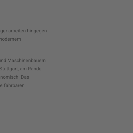
uger arbeiten hingegen
t modernem
 und Maschinenbauern
Stuttgart, am Rande
konomisch: Das
ie fahrbaren