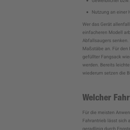
Gewerblicher bzw.
Nutzung an einer 
Wer das Gerät allenfa
einfacheren Modell ar
Abfallsaugers senken. 
Maßstäbe an. Für den P
gefüllter Fangsack wi
werden. Bereits leicht
wiederum setzen die Be
Welcher Fahra
Für die meisten Anwendu
Fahrantrieb lässt sich
geradlinig durch Engs