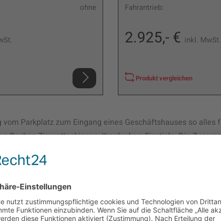
ohne
Fahrantrieb:
2.925,- €
wSt.
inkl. MwSt.
Produkt vergleichen
om Parkplatz zum Eingang eines Geschäftshauses so alles fi
ee-Becher, Zigarettenkippen, Kronkorken, Eisstiele. Die Zusa
tig wie das moderne Leben. Um diesen Schmutz nicht mit lärme
mentreiben zu müssen, gibt es Abfallsauger, die mit ihrer sta
 ein ordentliches Stadtbild, verkaufsfördernde Sauberkeit vor
in gepflegtes Business-Areal sorgen. Die Universalsauger sin
Art von Untergrund einsetzbar: Asphalt, Beton, Fließen, Pflaste
, usw. Mit einer Breite von nur 78 cm passen alle ERCO-Abfal