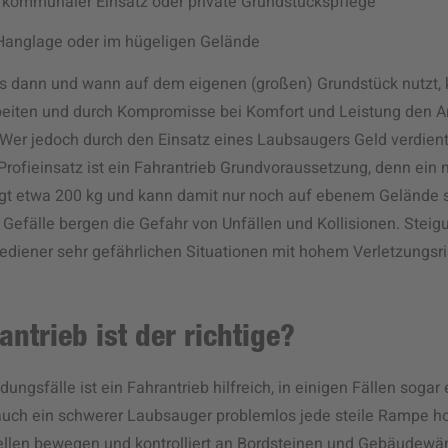
 kommunaler Einsatz oder private Grundstückspflege
Hanglage oder im hügeligen Gelände
lls dann und wann auf dem eigenen (großen) Grundstück nutzt,
beiten und durch Kompromisse bei Komfort und Leistung den A
Wer jedoch durch den Einsatz eines Laubsaugers Geld verdient
rofieinsatz ist ein Fahrantrieb Grundvoraussetzung, denn ein
egt etwa 200 kg und kann damit nur noch auf ebenem Gelände 
e Gefälle bergen die Gefahr von Unfällen und Kollisionen. Ste
diener sehr gefährlichen Situationen mit hohem Verletzungsri
ntrieb ist der richtige?
ngsfälle ist ein Fahrantrieb hilfreich, in einigen Fällen sogar 
 auch ein schwerer Laubsauger problemlos jede steile Rampe h
tellen bewegen und kontrolliert an Bordsteinen und Gebäudewä