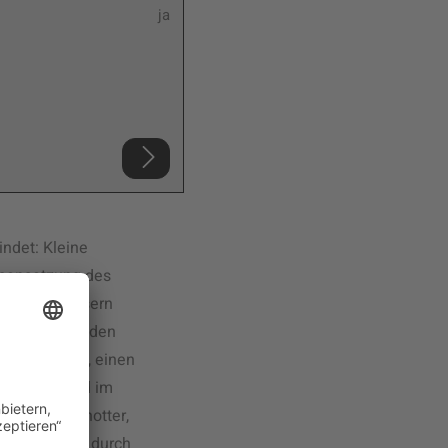
ja
Fahrantrieb:
3.385,- €*
3.119,- €
inkl. MwSt.
Produkt vergleichen
ndet: Kleine
mmensetzung des
nden Laubbläsern
rken Turbine den
 Ladenzeilen, einen
d vorwiegend im
r, Rasen, Schotter,
lsauger auch durch