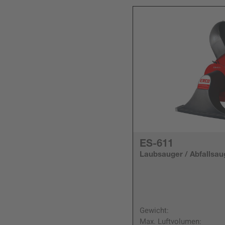
ES-611
sauger
Laubsauger / Abfallsau
125 kg
Gewicht:
3270 m³/h
Max. Luftvolumen: