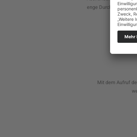
enge Durchgänge und s
Mit dem Aufruf de
we